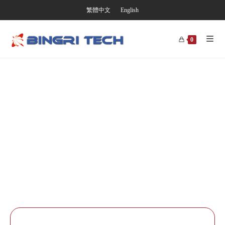
繁體中文
English
0
並日電子
光電與被動元件製造商
LED-深紫外/車燈/舞台燈
電感-高頻/共模/功率/變壓器