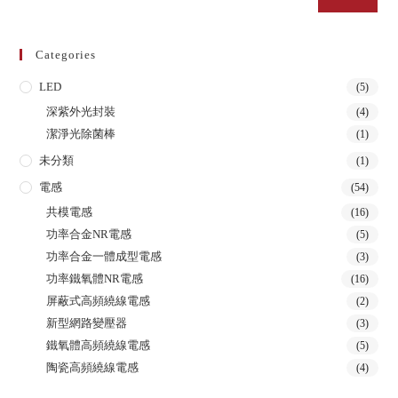
Categories
LED
(5)
深紫外光封裝
(4)
潔淨光除菌棒
(1)
未分類
(1)
電感
(54)
共模電感
(16)
功率合金NR電感
(5)
功率合金一體成型電感
(3)
功率鐵氧體NR電感
(16)
屏蔽式高頻繞線電感
(2)
新型網路變壓器
(3)
鐵氧體高頻繞線電感
(5)
陶瓷高頻繞線電感
(4)